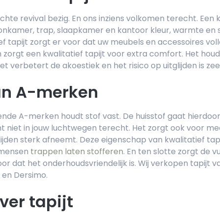
echte revival bezig. En ons inziens volkomen terecht. Een kw
onkamer, trap, slaapkamer en kantoor kleur, warmte en 
ef tapijt zorgt er voor dat uw meubels en accessoires voll
zorgt een kwalitatief tapijt voor extra comfort. Het hou
et verbetert de akoestiek en het risico op uitglijden is zeer
van A-merken
ende A-merken houdt stof vast. De huisstof gaat hierdoo
 niet in jouw luchtwegen terecht. Het zorgt ook voor m
glijden sterk afneemt. Deze eigenschap van kwalitatief tapi
 mensen
trappen laten stofferen
. En ten slotte zorgt de 
r dat het onderhoudsvriendelijk is. Wij verkopen tapijt 
r en Dersimo.
ver tapijt