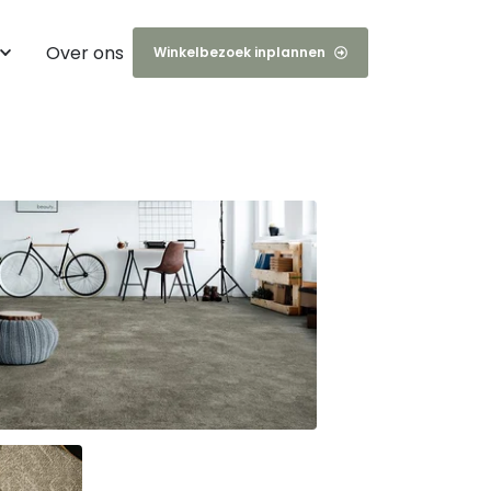
Over ons
Winkelbezoek inplannen
jecten
s