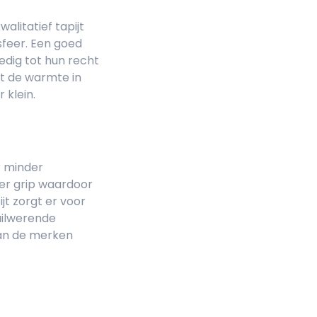
alitatief tapijt
sfeer. Een goed
edig tot hun recht
dt de warmte in
 klein.
r minder
eer grip waardoor
jt zorgt er voor
vuilwerende
van de merken