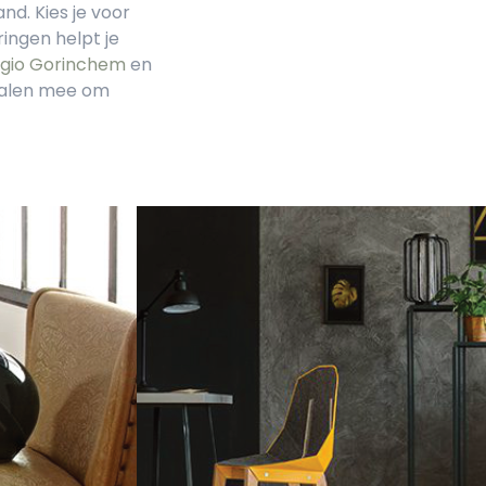
and. Kies je voor
ringen helpt je
egio Gorinchem
en
stalen mee om