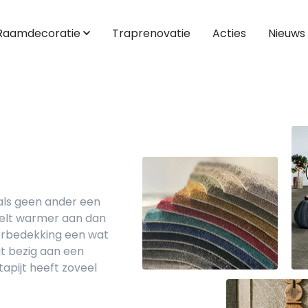
Raamdecoratie
Traprenovatie
Acties
Nieuws
Laten doen
Laten doen
Pro
Vloer leggen
Inmeten en monteren
Blog
Vloer egaliseren
 als geen ander een
oelt warmer aan dan
oerbedekking een wat
jt bezig aan een
tapijt heeft zoveel