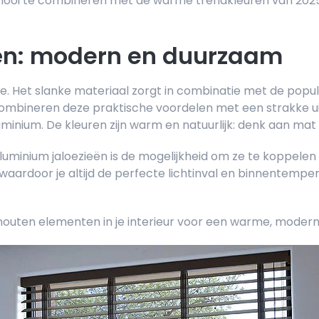
ooi te combineren met de warme trendkleuren van 2025
ën: modern en duurzaam
 mee. Het slanke materiaal zorgt in combinatie met de po
combineren deze praktische voordelen met een strakke u
ium. De kleuren zijn warm en natuurlijk: denk aan mat wit
luminium jaloezieën is de mogelijkheid om ze te koppele
aardoor je altijd de perfecte lichtinval en binnentemper
outen elementen in je interieur voor een warme, moderne 