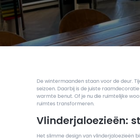
De wintermaanden staan voor de deur. Tijd
seizoen. Daarbij is de juiste raamdecoratie 
warmte benut. Of je nu die ruimtelijke wo
ruimtes transformeren.
Vlinderjaloezieën: st
Het slimme design van vlinderjaloezieën bi