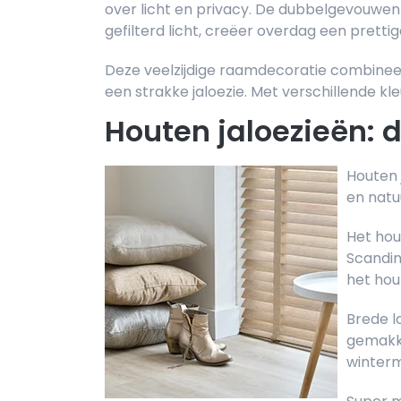
over licht en privacy. De dubbelgevouwen
gefilterd licht, creëer overdag een pretti
Deze veelzijdige raamdecoratie combineer
een strakke jaloezie. Met verschillende kle
Houten jaloezieën: d
Houten j
en natu
Het hout
Scandin
het hou
Brede l
gemakke
winter