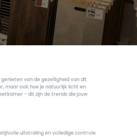
genieten van de gezelligheid van dit
r, maar ook hoe je natuurlijk licht en
etkamer - dit zijn de trends die jouw
jlvolle uitstraling én volledige controle