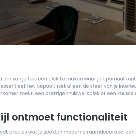
 om van je huis een plek te maken waar je optimaal kunt 
essentieel: het bepaalt niet alleen de sfeer van je interieu
onkamer zoekt, een prettige thuiswerkplek of een knusse e
ijl ontmoet functionaliteit
edt precies wat je zoekt in moderne raamdecoratie: een sti