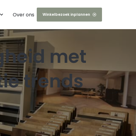
Over ons
Winkelbezoek inplannen
jecten
gheid met
s
ie trends