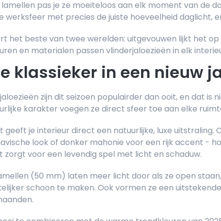
 lamellen pas je ze moeiteloos aan elk moment van de da
ge werksfeer met precies de juiste hoeveelheid daglicht, e
t het beste van twee werelden: uitgevouwen lijkt het op 
uren en materialen passen vlinderjaloezieën in elk interieu
e klassieker in een nieuw j
aloezieën zijn dit seizoen populairder dan ooit, en dat is 
urlijke karakter voegen ze direct sfeer toe aan elke ruimt
 geeft je interieur direct een natuurlijke, luxe uitstraling. 
avische look of donker mahonie voor een rijk accent - hout
t zorgt voor een levendig spel met licht en schaduw.
amellen (50 mm) laten meer licht door als ze open staan, 
lijker schoon te maken. Ook vormen ze een uitstekende i
maanden.